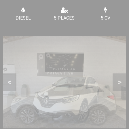
DIESEL
5 PLACES
5 CV
Précédente
<
Su
>