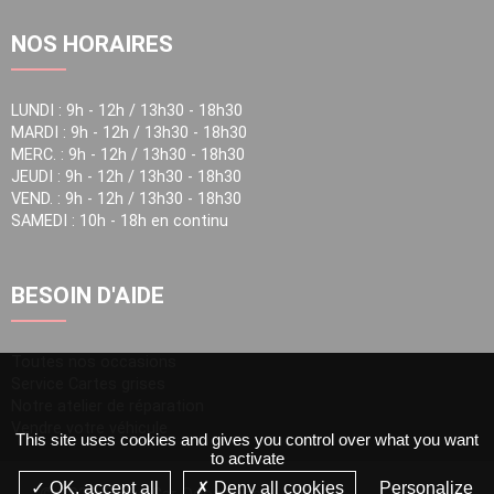
NOS HORAIRES
LUNDI : 9h - 12h / 13h30 - 18h30
MARDI : 9h - 12h / 13h30 - 18h30
MERC. : 9h - 12h / 13h30 - 18h30
JEUDI : 9h - 12h / 13h30 - 18h30
VEND. : 9h - 12h / 13h30 - 18h30
SAMEDI : 10h - 18h en continu
BESOIN D'AIDE
Toutes nos occasions
Service Cartes grises
Notre atelier de réparation
Vendre votre véhicule
This site uses cookies and gives you control over what you want
to activate
OK, accept all
Deny all cookies
Personalize