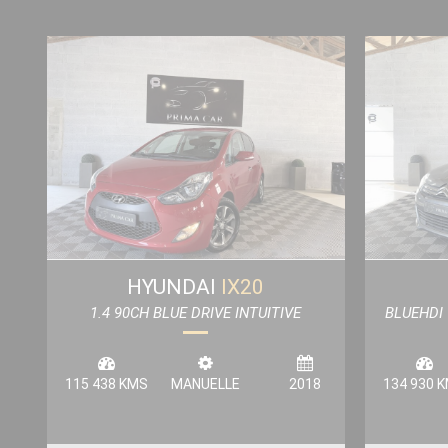
HYUNDAI
IX20
1.4 90CH BLUE DRIVE INTUITIVE
BLUEHDI
4
115 438 KMS
MANUELLE
2018
134 930 