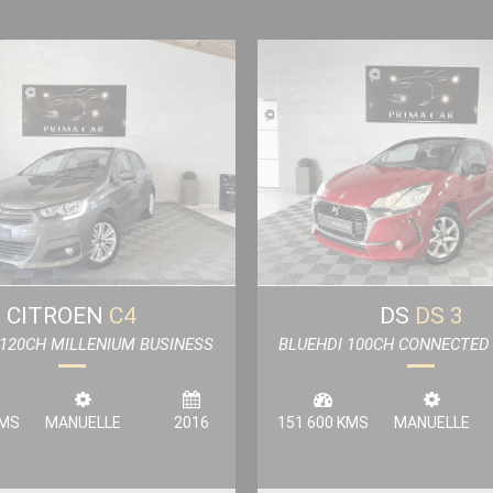
CITROEN
C4
DS
DS 3
 120CH MILLENIUM BUSINESS
BLUEHDI 100CH CONNECTED 
S&S
KMS
MANUELLE
2016
151 600 KMS
MANUELLE