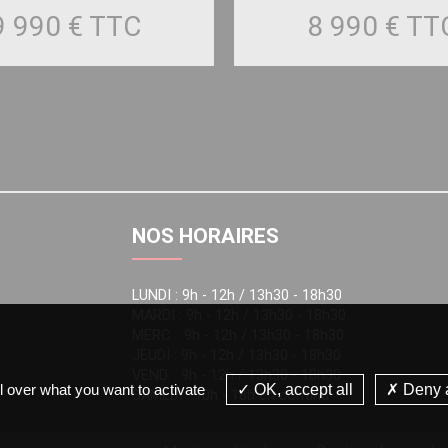
9 990 €
TTC
8 990 €
TT
NOS HORAIRES
LUNDI : 9h - 12h / 13h30 - 18h30
MARDI : 9h - 12h / 13h30 - 18h30
MERC. : 9h - 12h / 13h30 - 18h30
JEUDI : 9h - 12h / 13h30 - 18h30
VEND. : 9h - 12h / 13h30 - 18h30
l over what you want to activate
OK, accept all
Deny a
SAMEDI : 10h - 18h en continu