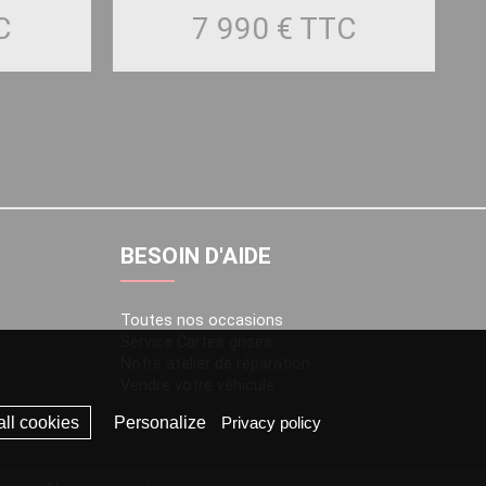
C
7 990 €
TTC
BESOIN D'AIDE
Toutes nos occasions
Service Cartes grises
Notre atelier de réparation
Vendre votre véhicule
ll cookies
Personalize
Privacy policy