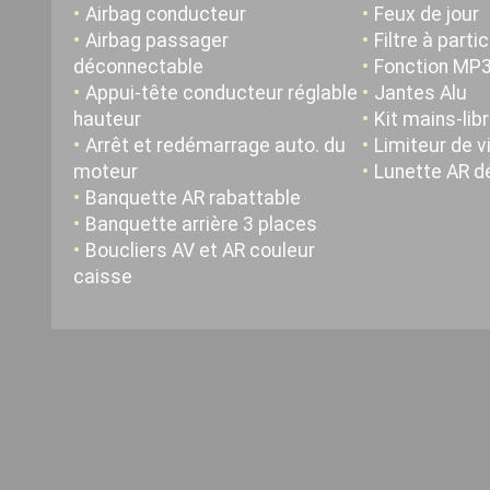
Airbag conducteur
Feux de jour
Airbag passager
Filtre à parti
déconnectable
Fonction MP
Appui-tête conducteur réglable
Jantes Alu
hauteur
Kit mains-lib
Arrêt et redémarrage auto. du
Limiteur de v
moteur
Lunette AR d
Banquette AR rabattable
Banquette arrière 3 places
Boucliers AV et AR couleur
caisse