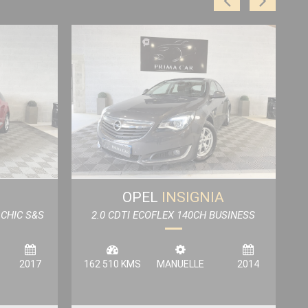
OPEL
INSIGNIA
CHIC S&S
2.0 CDTI ECOFLEX 140CH BUSINESS
CONNECT START&STOP 5P
2017
162 510 KMS
MANUELLE
2014
1