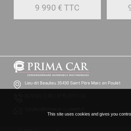
9 990 €
TTC
Lieu-dit Beaulieu 35430 Saint Père Marc en Poulet
02 90 63 01 85
/
07 87 37 07 15
contact@primacar-occasion.fr
This site uses cookies and gives you contro