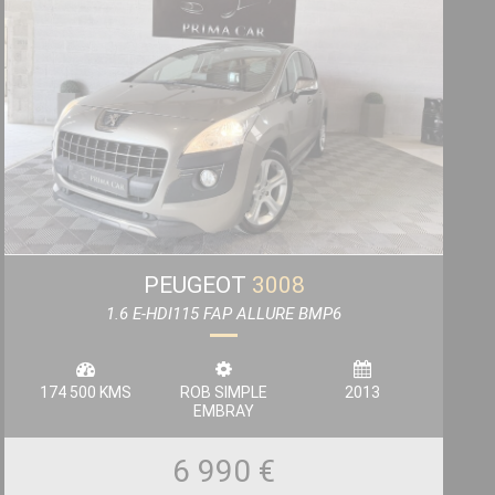
PEUGEOT
3008
1.6 E-HDI115 FAP ALLURE BMP6
174 500 KMS
ROB SIMPLE
2013
EMBRAY
6 990 €