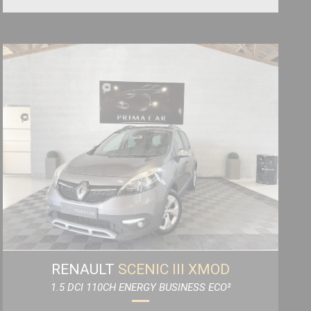
RENAULT
SCENIC III XMOD
1.5 DCI 110CH ENERGY BUSINESS ECO²