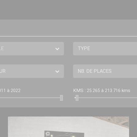
à
KMS :
à
kms
011
2022
25 265
213 716