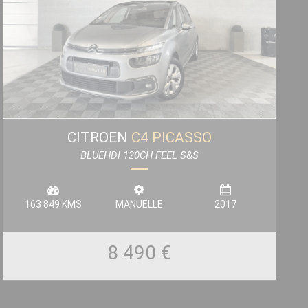
CITROEN
C4 PICASSO
BLUEHDI 120CH FEEL S&S
163 849 KMS
MANUELLE
2017
8 490 €