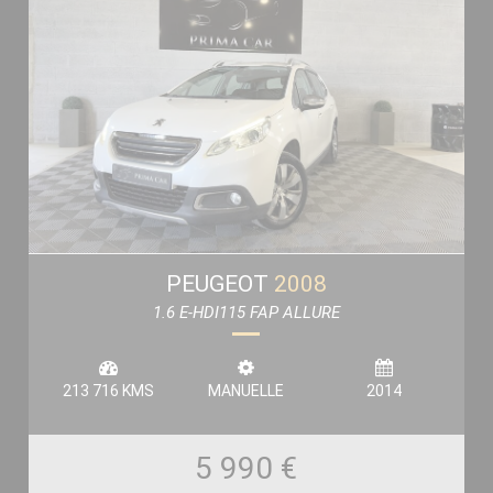
PEUGEOT
2008
1.6 E-HDI115 FAP ALLURE
213 716 KMS
MANUELLE
2014
5 990 €