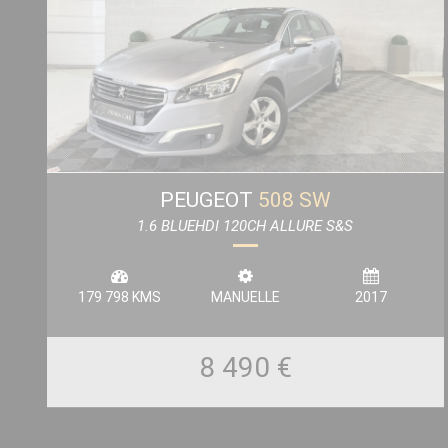
PEUGEOT
508 SW
1.6 BLUEHDI 120CH ALLURE S&S
179 798 KMS
MANUELLE
2017
8 490 €