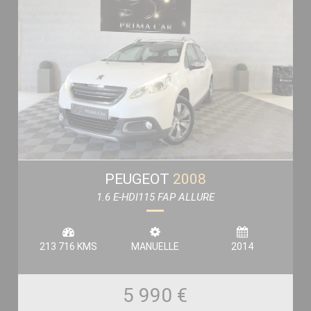
PEUGEOT
2008
1.6 E-HDI115 FAP ALLURE
213 716 KMS
MANUELLE
2014
5 990 €