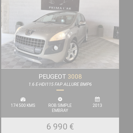
PEUGEOT
3008
1.6 E-HDI115 FAP ALLURE BMP6
174 500 KMS
ROB SIMPLE
2013
EMBRAY
6 990 €