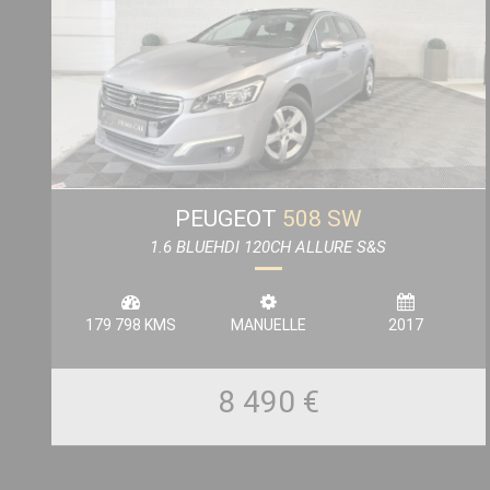
PEUGEOT
508 SW
1.6 BLUEHDI 120CH ALLURE S&S
179 798 KMS
MANUELLE
2017
8 490 €