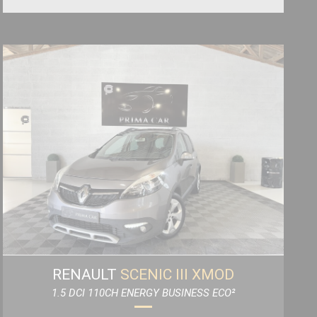
RENAULT
SCENIC III XMOD
1.5 DCI 110CH ENERGY BUSINESS ECO²