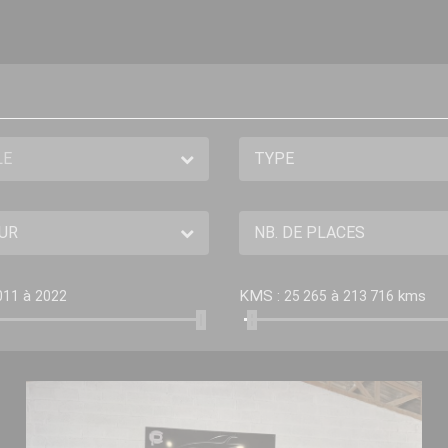
à
KMS :
à
kms
011
2022
25 265
213 716