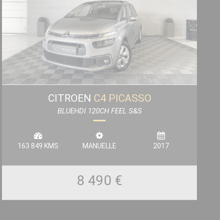
CITROEN
C4 PICASSO
BLUEHDI 120CH FEEL S&S
163 849 KMS
MANUELLE
2017
8 490 €