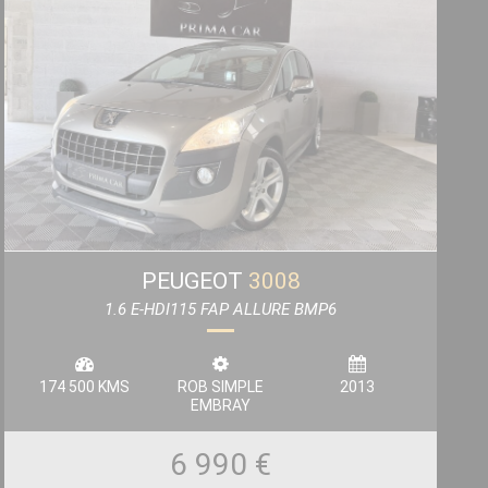
PEUGEOT
3008
1.6 E-HDI115 FAP ALLURE BMP6
174 500 KMS
ROB SIMPLE
2013
EMBRAY
6 990 €