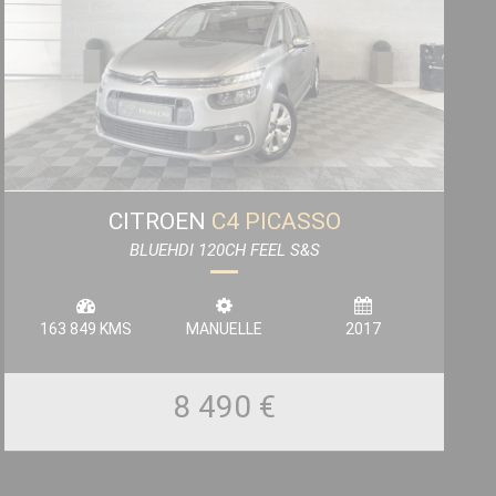
CITROEN
C4 PICASSO
BLUEHDI 120CH FEEL S&S
163 849 KMS
MANUELLE
2017
8 490 €