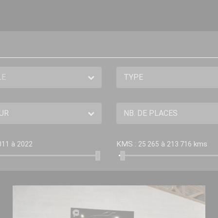
à
KMS :
à
kms
011
2022
25 265
213 716