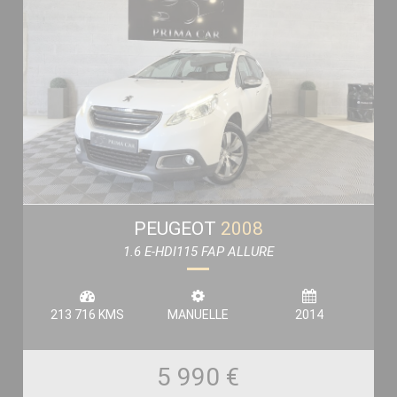
PEUGEOT
2008
1.6 E-HDI115 FAP ALLURE
213 716 KMS
MANUELLE
2014
5 990 €