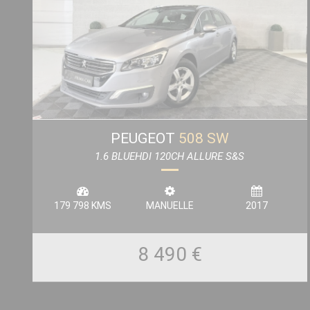
PEUGEOT
508 SW
1.6 BLUEHDI 120CH ALLURE S&S
179 798 KMS
MANUELLE
2017
8 490 €