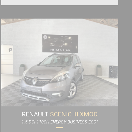
RENAULT
SCENIC III XMOD
1.5 DCI 110CH ENERGY BUSINESS ECO²