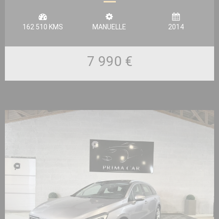
5P
162 510 KMS
MANUELLE
2014
7 990 €