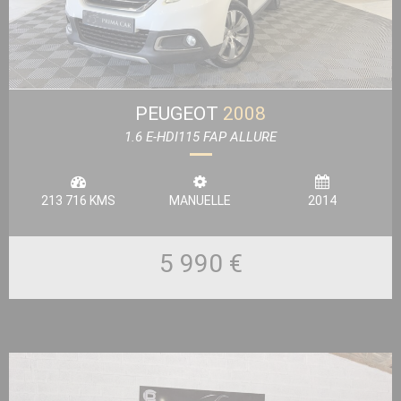
PEUGEOT
2008
1.6 E-HDI115 FAP ALLURE
213 716 KMS
MANUELLE
2014
5 990 €