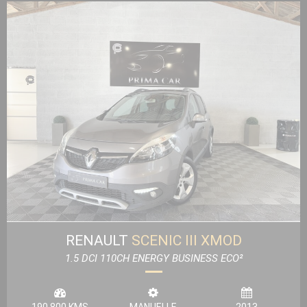
RENAULT
SCENIC III XMOD
1.5 DCI 110CH ENERGY BUSINESS ECO²
190 800 KMS
MANUELLE
2013