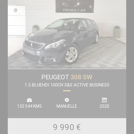
PEUGEOT
308 SW
1.5 BLUEHDI 100CH S&S ACTIVE BUSINESS
132 544 KMS
MANUELLE
2020
9 990 €