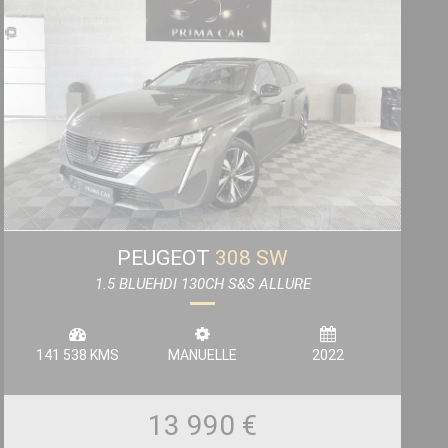
PEUGEOT
308 SW
1.5 BLUEHDI 130CH S&S ALLURE
141 538 KMS
MANUELLE
2022
13 990 €