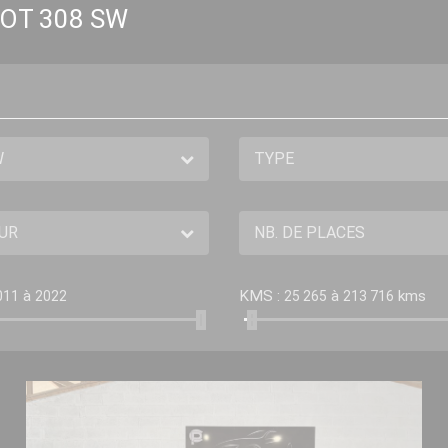
OT 308 SW
à
KMS :
à
kms
011
2022
25 265
213 716